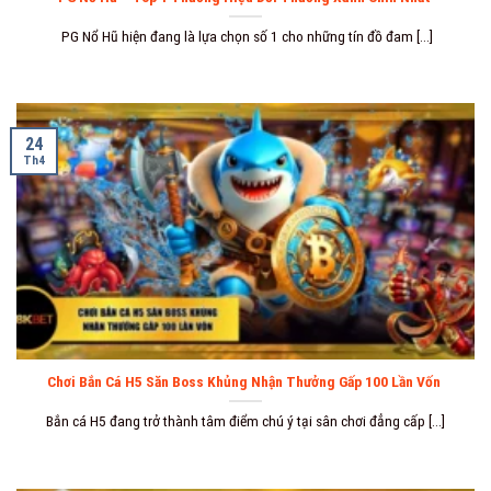
PG Nổ Hũ hiện đang là lựa chọn số 1 cho những tín đồ đam [...]
24
Th4
Chơi Bắn Cá H5 Săn Boss Khủng Nhận Thưởng Gấp 100 Lần Vốn
Bắn cá H5 đang trở thành tâm điểm chú ý tại sân chơi đẳng cấp [...]