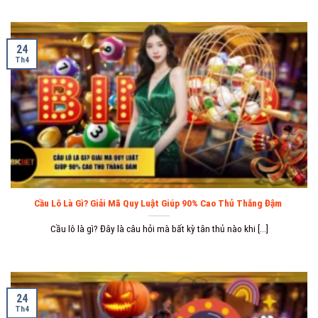
24
Th4
Cầu Lô Là Gì? Giải Mã Quy Luật Giúp 90% Cao Thủ Thắng Đậm
Cầu lô là gì? Đây là câu hỏi mà bất kỳ tân thủ nào khi [...]
24
Th4