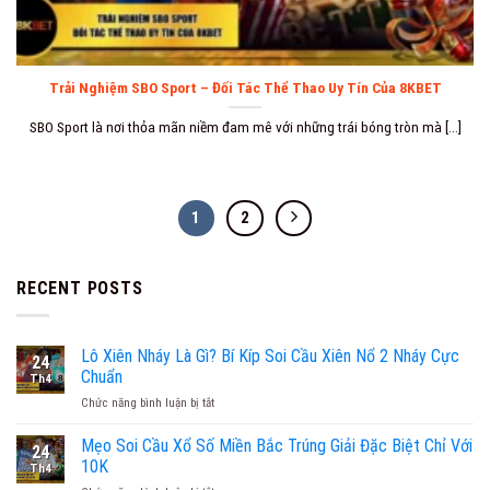
Trải Nghiệm SBO Sport – Đối Tác Thể Thao Uy Tín Của 8KBET
SBO Sport là nơi thỏa mãn niềm đam mê với những trái bóng tròn mà [...]
1
2
RECENT POSTS
Lô Xiên Nháy Là Gì? Bí Kíp Soi Cầu Xiên Nổ 2 Nháy Cực
24
Chuẩn
Th4
ở
Chức năng bình luận bị tắt
Lô
Xiên
Mẹo Soi Cầu Xổ Số Miền Bắc Trúng Giải Đặc Biệt Chỉ Với
24
Nháy
10K
Th4
Là