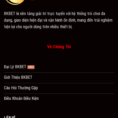
Chơi
Độc
Quyền
8KBET là nền tảng giải trí trực tuyến với hệ thống trò chơi đa
dạng, giao diện hiện đại và vận hành ổn định, mang đến trải nghiệm
tiện lợi cho người dùng trên nhiều thiết bị.
Về Chúng Tôi
Đại Lý 8KBET
Giới Thiệu 8KBET
Câu Hỏi Thường Gặp
Điều Khoản Điều Kiện
LIÊN HỆ