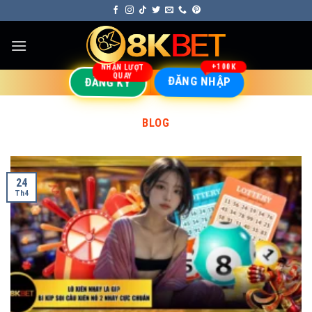
Skip
to
content
ĐĂNG NHẬP
ĐĂNG KÝ
BLOG
24
Th4