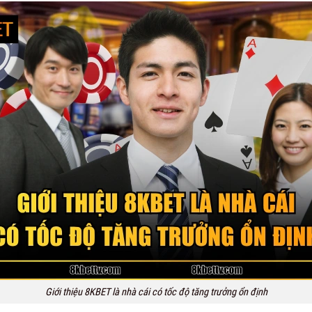
Giới thiệu 8KBET là nhà cái có tốc độ tăng trưởng ổn định