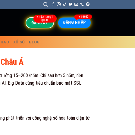
ĐĂNG NHẬP
ĐĂNG KÝ
THAO
XỔ SỐ
BLOG
 Châu Á
g trưởng 15–20%/năm. Chỉ sau hơn 5 năm, nền
ng AI, Big Data cùng tiêu chuẩn bảo mật SSL
g phát triển với công nghệ số hóa toàn diện từ