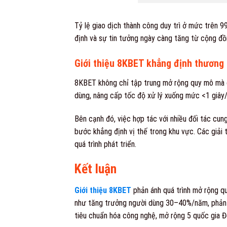
Tỷ lệ giao dịch thành công duy trì ở mức trên 9
định và sự tin tưởng ngày càng tăng từ cộng đồ
Giới thiệu 8KBET khẳng định thương 
8KBET không chỉ tập trung mở rộng quy mô mà cò
dùng, nâng cấp tốc độ xử lý xuống mức <1 giây/
Bên cạnh đó, việc hợp tác với nhiều đối tác cu
bước khẳng định vị thế trong khu vực. Các giải
quá trình phát triển.
Kết luận
Giới thiệu 8KBET
phản ánh quá trình mở rộng q
như tăng trưởng người dùng 30–40%/năm, phản h
tiêu chuẩn hóa công nghệ, mở rộng 5 quốc gia Đ