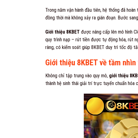
Trong năm vận hành đầu tiên, hệ thống đã hoàn th
đồng thời mà không xảy ra gián đoạn. Bước sang
Giới thiệu 8KBET
được nâng cấp lên mô hình Clou
quy trình nạp – rút tiền được tự động hóa, rút n
ràng, có kiểm soát giúp 8KBET duy trì tốc độ t
Giới thiệu 8KBET về tầm nhìn
Không chỉ tập trung vào quy mô,
giới thiệu 8K
thành hệ sinh thái giải trí trực tuyến chuẩn hó