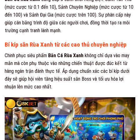
(mức cược từ 0.1 đến 10), Sảnh Chuyên Nghiệp (mức cược từ 10
đến 100) và Sảnh Đại Gia (mức cược trên 100). Sự phân cấp này
giúp cân bằng trình độ giữa các người chơi, đồng thời tạo ra môi
trường cạnh tranh lành mạnh.
Bí kíp săn Rùa Xanh từ các cao thủ chuyên nghiệp
Chinh phục siêu phẩm
Bắn Cá Rùa Xanh
không chỉ dựa vào may
mắn mà còn phụ thuộc vào những chiến thuật được đúc kết từ
hàng ngàn trận đánh thực tế. Áp dụng chuẩn xác các bí kíp dưới
đây sẽ giúp hội viên tăng hiệu suất săn Boss và tối ưu hóa lợi
nhuận lên mức cao nhất.