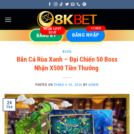
Skip
to
content
ĐĂNG NHẬP
ĐĂNG KÝ
BLOG
Bắn Cá Rùa Xanh – Đại Chiến 50 Boss
Nhận X500 Tiền Thưởng
POSTED ON
THÁNG 4 24, 2026
BY
ADMIN
24
Th4