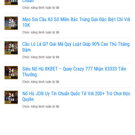
Chuẩn
Th4
ở
Chức năng bình luận bị tắt
Lô
Xiên
Mẹo Soi Cầu Xổ Số Miền Bắc Trúng Giải Đặc Biệt Chỉ Với
24
Nháy
10K
Th4
Là
ở
Chức năng bình luận bị tắt
Gì?
Mẹo
Bí
Soi
Cầu Lô Là Gì? Giải Mã Quy Luật Giúp 90% Cao Thủ Thắng
Kíp
24
Cầu
Soi
Đậm
Th4
Xổ
Cầu
ở
Chức năng bình luận bị tắt
Số
Xiên
Cầu
Miền
Nổ
Lô
Siêu Nổ Hũ 8KBET – Quay Crazy 777 Nhận X3333 Tiền
Bắc
2
24
Là
Trúng
Thưởng
Nháy
Th4
Gì?
Giải
Cực
ở
Chức năng bình luận bị tắt
Giải
Đặc
Chuẩn
Siêu
Mã
Biệt
Nổ
Nổ Hũ JDB Uy Tín Chuẩn Quốc Tế Với 200+ Trò Chơi Độc
Quy
Chỉ
24
Hũ
Luật
Quyền
Với
Th4
8KBET
Giúp
10K
ở
Chức năng bình luận bị tắt
–
90%
Nổ
Quay
Cao
Hũ
Crazy
Thủ
JDB
777
Thắng
Uy
Nhận
Đậm
Tín
X3333