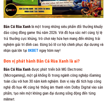
Bắn Cá Rùa Xanh
là một trong những siêu phẩm đổi thưởng khuấy
đảo cộng đồng game thủ năm 2026. Với đồ họa sắc nét cùng tỷ lệ
trả thưởng cực khủng, trò chơi này hứa hẹn mang đến những trải
nghiệm giải trí đỉnh cao. Đừng bỏ lỡ cơ hội chinh phục đại dương và
nhận quà lớn tại
8KBET
ngay hôm nay!
Đơn vị phát hành Bắn Cá Rùa Xanh là ai?
Bắn Cá Rùa Xanh
được phát triển bởi MG Electronic
(Microgaming), một gã khổng lồ trong ngành công nghiệp iGaming
toàn cầu với hơn 30 năm kinh nghiệm. Đơn vị này đã tích hợp công
nghệ đồ họa 4K cùng hệ thống âm thanh vòm Dolby Digital vào sản
phẩm, tạo nên một không gian đại dương sống động đến từng
milimet.