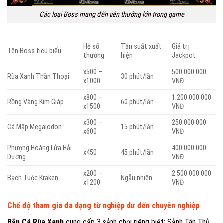
Các loại Boss mang đến tiền thưởng lớn trong game
Hệ số
Tần suất xuất
Giá trị
Tên Boss tiêu biểu
thưởng
hiện
Jackpot
x500 –
500.000.000
Rùa Xanh Thần Thoại
30 phút/lần
x1000
VNĐ
x800 –
1.200.000.000
Rồng Vàng Kim Giáp
60 phút/lần
x1500
VNĐ
x300 –
250.000.000
Cá Mập Megalodon
15 phút/lần
x600
VNĐ
Phượng Hoàng Lửa Hải
400.000.000
x450
45 phút/lần
Dương
VNĐ
x200 –
2.500.000.000
Bạch Tuộc Kraken
Ngẫu nhiên
x1200
VNĐ
Chế độ tham gia đa dạng từ nghiệp dư đến chuyên nghiệp
Bắn Cá Rùa Xanh
cung cấp 3 sảnh chơi riêng biệt: Sảnh Tân Thủ