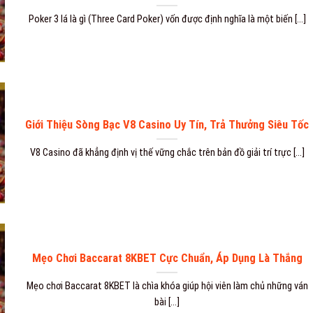
Poker 3 lá là gì (Three Card Poker) vốn được định nghĩa là một biến [...]
Giới Thiệu Sòng Bạc V8 Casino Uy Tín, Trả Thưởng Siêu Tốc
V8 Casino đã khẳng định vị thế vững chắc trên bản đồ giải trí trực [...]
Mẹo Chơi Baccarat 8KBET Cực Chuẩn, Áp Dụng Là Thắng
Mẹo chơi Baccarat 8KBET là chìa khóa giúp hội viên làm chủ những ván
bài [...]