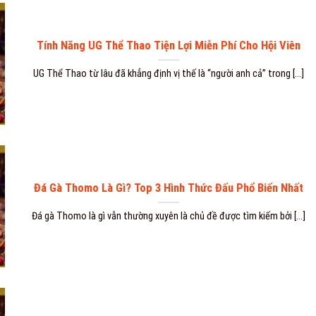
Tính Năng UG Thể Thao Tiện Lợi Miễn Phí Cho Hội Viên
UG Thể Thao từ lâu đã khẳng định vị thế là “người anh cả” trong [...]
Đá Gà Thomo Là Gì? Top 3 Hình Thức Đấu Phổ Biến Nhất
Đá gà Thomo là gì vẫn thường xuyên là chủ đề được tìm kiếm bởi [...]