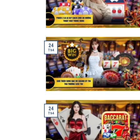
24
Th4
24
Th4