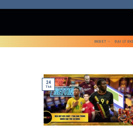
Skip
to
content
8KBET
ĐẠI LÝ 8
24
Th4