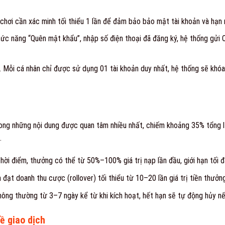
hơi cần xác minh tối thiểu 1 lần để đảm bảo bảo mật tài khoản và hạn 
c năng “Quên mật khẩu”, nhập số điện thoại đã đăng ký, hệ thống gửi 
Mỗi cá nhân chỉ được sử dụng 01 tài khoản duy nhất, hệ thống sẽ khóa vĩ
rong những nội dung được quan tâm nhiều nhất, chiếm khoảng 35% tổng lư
.
i điểm, thưởng có thể từ 50%–100% giá trị nạp lần đầu, giới hạn tối đ
đạt doanh thu cược (rollover) tối thiểu từ 10–20 lần giá trị tiền thưởng
ông thường từ 3–7 ngày kể từ khi kích hoạt, hết hạn sẽ tự động hủy nế
ề giao dịch