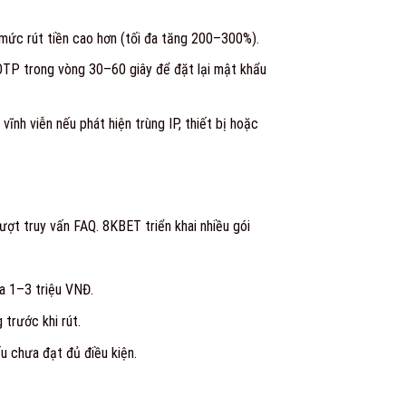
mức rút tiền cao hơn (tối đa tăng 200–300%).
OTP trong vòng 30–60 giây để đặt lại mật khẩu
nh viễn nếu phát hiện trùng IP, thiết bị hoặc
ợt truy vấn FAQ. 8KBET triển khai nhiều gói
a 1–3 triệu VNĐ.
 trước khi rút.
u chưa đạt đủ điều kiện.