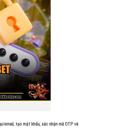
oại/email, tạo mật khẩu, xác nhận mã OTP và