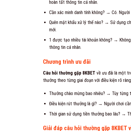
hoàn tất thông tin cá nhân.
Cần xác minh danh tính không? → Có. Người c
Quên mật khẩu xử lý thế nào? → Sử dụng chứ
mới.
1 được tạo nhiều tài khoản không? → Không. 
thông tin cá nhân.
Chương trình ưu đãi
Câu hỏi thường gặp 8KBET
về ưu đãi là một t
thưởng theo từng giai đoạn với điều kiện rõ ràng
Thưởng chào mừng bao nhiêu? → Tùy từng thờ
Điều kiện rút thưởng là gì? → Người chơi cần 
Thời gian sử dụng tiền thưởng bao lâu? → Th
Giải đáp câu hỏi thường gặp 8KBET v