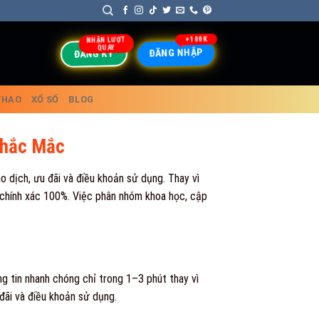
ĐĂNG NHẬP
ĐĂNG KÝ
THAO
XỔ SỐ
BLOG
Thắc Mắc
 dịch, ưu đãi và điều khoản sử dụng. Thay vì
a chính xác 100%. Việc phân nhóm khoa học, cập
g tin nhanh chóng chỉ trong 1–3 phút thay vì
 đãi và điều khoản sử dụng.