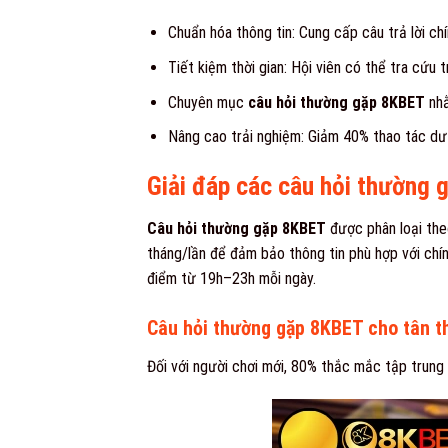
Chuẩn hóa thông tin: Cung cấp câu trả lời ch
Tiết kiệm thời gian: Hội viên có thể tra cứu
Chuyên mục
câu hỏi thường gặp 8KBET
nhằ
Nâng cao trải nghiệm: Giảm 40% thao tác dư 
Giải đáp các câu hỏi thường 
Câu hỏi thường gặp 8KBET
được phân loại theo
tháng/lần để đảm bảo thông tin phù hợp với chín
điểm từ 19h–23h mỗi ngày.
Câu hỏi thường gặp 8KBET cho tân t
Đối với người chơi mới, 80% thắc mắc tập trung 