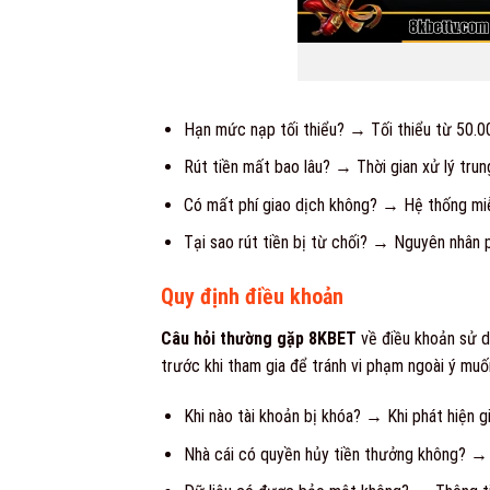
Hạn mức nạp tối thiểu? → Tối thiểu từ 50.00
Rút tiền mất bao lâu? → Thời gian xử lý trun
Có mất phí giao dịch không? → Hệ thống miễ
Tại sao rút tiền bị từ chối? → Nguyên nhân 
Quy định điều khoản
Câu hỏi thường gặp 8KBET
về điều khoản sử d
trước khi tham gia để tránh vi phạm ngoài ý muố
Khi nào tài khoản bị khóa? → Khi phát hiện g
Nhà cái có quyền hủy tiền thưởng không? → C