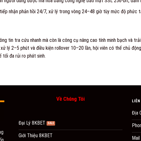
n người dùng được mã hóa bằng công nghệ bảo mật SSL 256-bit, đảm b
tiếp nhận phản hồi 24/7, xử lý trong vòng 24–48 giờ tùy mức độ phức t
ông tin tra cứu nhanh mà còn là công cụ nâng cao tính minh bạch và trải 
 lý 2–5 phút và điều kiện rollover 10–20 lần, hội viên có thể chủ động
 tối đa rủi ro phát sinh.
Về Chúng Tôi
LIÊN
Địa 
Đại Lý 8KBET
Phon
ng
Giới Thiệu 8KBET
Mail
ổn