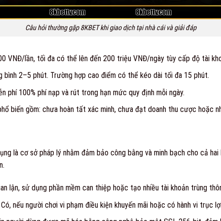
Câu hỏi thường gặp 8KBET khi giao dịch tại nhà cái và giải đáp
0 VNĐ/lần, tối đa có thể lên đến 200 triệu VNĐ/ngày tùy cấp độ tài kh
g bình 2–5 phút. Trường hợp cao điểm có thể kéo dài tối đa 15 phút.
n phí 100% phí nạp và rút trong hạn mức quy định mỗi ngày.
phổ biến gồm: chưa hoàn tất xác minh, chưa đạt doanh thu cược hoặc nh
ụng là cơ sở pháp lý nhằm đảm bảo công bằng và minh bạch cho cả hai b
n.
ian lận, sử dụng phần mềm can thiệp hoặc tạo nhiều tài khoản trùng thôn
ó, nếu người chơi vi phạm điều kiện khuyến mãi hoặc có hành vi trục lợi