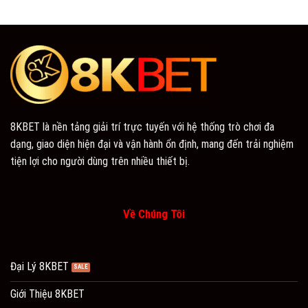
Uy
Nhận
Đậm
Tín
X3333
Chuẩn
Tiền
Quốc
Thưởng
Tế
Với
200+
Trò
Chơi
Độc
Quyền
8KBET là nền tảng giải trí trực tuyến với hệ thống trò chơi đa
dạng, giao diện hiện đại và vận hành ổn định, mang đến trải nghiệm
tiện lợi cho người dùng trên nhiều thiết bị.
Về Chúng Tôi
Đại Lý 8KBET
Giới Thiệu 8KBET