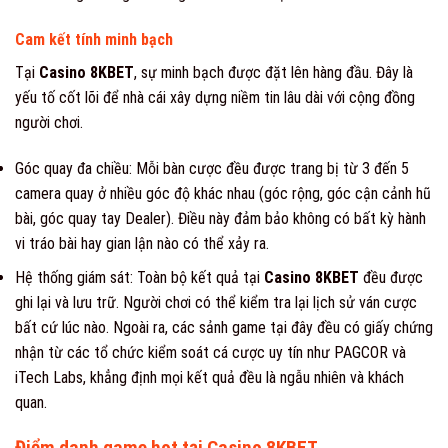
Cam kết tính minh bạch
Tại
Casino 8KBET
, sự minh bạch được đặt lên hàng đầu. Đây là
yếu tố cốt lõi để nhà cái xây dựng niềm tin lâu dài với cộng đồng
người chơi.
Góc quay đa chiều: Mỗi bàn cược đều được trang bị từ 3 đến 5
camera quay ở nhiều góc độ khác nhau (góc rộng, góc cận cảnh hũ
bài, góc quay tay Dealer). Điều này đảm bảo không có bất kỳ hành
vi tráo bài hay gian lận nào có thể xảy ra.
Hệ thống giám sát: Toàn bộ kết quả tại
Casino 8KBET
đều được
ghi lại và lưu trữ. Người chơi có thể kiểm tra lại lịch sử ván cược
bất cứ lúc nào. Ngoài ra, các sảnh game tại đây đều có giấy chứng
nhận từ các tổ chức kiểm soát cá cược uy tín như PAGCOR và
iTech Labs, khẳng định mọi kết quả đều là ngẫu nhiên và khách
quan.
Điểm danh game hot tại Casino 8KBET