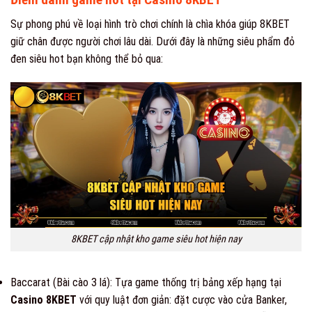
Sự phong phú về loại hình trò chơi chính là chìa khóa giúp 8KBET
giữ chân được người chơi lâu dài. Dưới đây là những siêu phẩm đỏ
đen siêu hot bạn không thể bỏ qua:
8KBET cập nhật kho game siêu hot hiện nay
Baccarat (Bài cào 3 lá): Tựa game thống trị bảng xếp hạng tại
Casino 8KBET
với quy luật đơn giản: đặt cược vào cửa Banker,