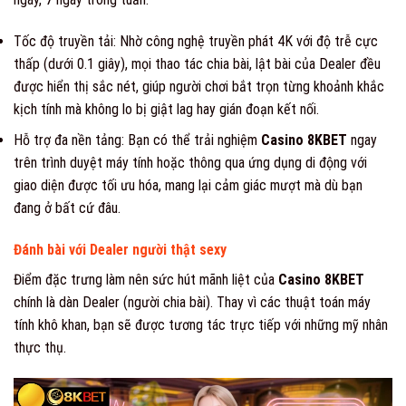
Tốc độ truyền tải: Nhờ công nghệ truyền phát 4K với độ trễ cực
thấp (dưới 0.1 giây), mọi thao tác chia bài, lật bài của Dealer đều
được hiển thị sắc nét, giúp người chơi bắt trọn từng khoảnh khắc
kịch tính mà không lo bị giật lag hay gián đoạn kết nối.
Hỗ trợ đa nền tảng: Bạn có thể trải nghiệm
Casino 8KBET
ngay
trên trình duyệt máy tính hoặc thông qua ứng dụng di động với
giao diện được tối ưu hóa, mang lại cảm giác mượt mà dù bạn
đang ở bất cứ đâu.
Đánh bài với Dealer người thật sexy
Điểm đặc trưng làm nên sức hút mãnh liệt của
Casino 8KBET
chính là dàn Dealer (người chia bài). Thay vì các thuật toán máy
tính khô khan, bạn sẽ được tương tác trực tiếp với những mỹ nhân
thực thụ.