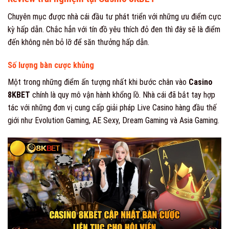
Chuyên mục được nhà cái đầu tư phát triển với những ưu điểm cực
kỳ hấp dẫn. Chắc hẳn với tín đồ yêu thích đỏ đen thì đây sẽ là điểm
đến không nên bỏ lỡ để săn thưởng hấp dẫn.
Số lượng bàn cược khủng
Một trong những điểm ấn tượng nhất khi bước chân vào
Casino
8KBET
chính là quy mô vận hành khổng lồ. Nhà cái đã bắt tay hợp
tác với những đơn vị cung cấp giải pháp Live Casino hàng đầu thế
giới như Evolution Gaming, AE Sexy, Dream Gaming và Asia Gaming.