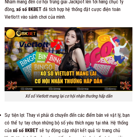
Nhằm mang đến cơ hội trúng giải Jackpot lên tới hàng chục tỷ
đồng,
xổ số 8KBET
đã tích hợp hệ thống đặt cược điện toán
Vietlott vào sảnh chơi của mình.
Xổ số Vietlott mang lại cơ hội nhận thưởng hấp dẫn
Sự tiện lợi: Thay vì phải di chuyển đến các điểm bán vé vật lý, bạn
có thể tự tay chọn những bộ số yêu thích ngay tại nhà. Hệ thống
của
xổ số 8KBET
sẽ tự động cập nhật kết quả từ trang chủ