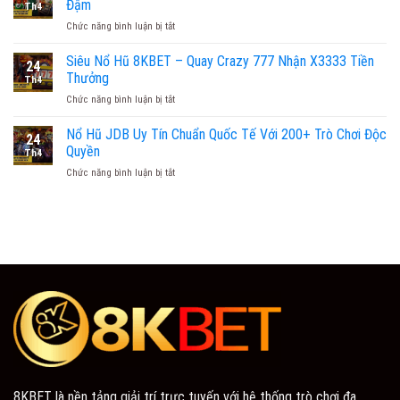
Soi
Đậm
Th4
Xổ
Cầu
ở
Chức năng bình luận bị tắt
Số
Xiên
Cầu
Miền
Nổ
Lô
Siêu Nổ Hũ 8KBET – Quay Crazy 777 Nhận X3333 Tiền
Bắc
2
24
Là
Trúng
Thưởng
Nháy
Th4
Gì?
Giải
Cực
ở
Chức năng bình luận bị tắt
Giải
Đặc
Chuẩn
Siêu
Mã
Biệt
Nổ
Nổ Hũ JDB Uy Tín Chuẩn Quốc Tế Với 200+ Trò Chơi Độc
Quy
Chỉ
24
Hũ
Luật
Quyền
Với
Th4
8KBET
Giúp
10K
ở
Chức năng bình luận bị tắt
–
90%
Nổ
Quay
Cao
Hũ
Crazy
Thủ
JDB
777
Thắng
Uy
Nhận
Đậm
Tín
X3333
Chuẩn
Tiền
Quốc
Thưởng
Tế
Với
200+
Trò
Chơi
Độc
Quyền
8KBET là nền tảng giải trí trực tuyến với hệ thống trò chơi đa