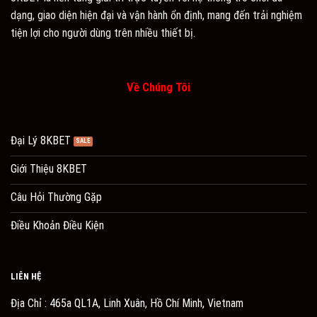
dạng, giao diện hiện đại và vận hành ổn định, mang đến trải nghiệm
tiện lợi cho người dùng trên nhiều thiết bị.
Về Chúng Tôi
Đại Lý 8KBET
Giới Thiệu 8KBET
Câu Hỏi Thường Gặp
Điều Khoản Điều Kiện
LIÊN HỆ
Địa Chỉ : 465a QL1A, Linh Xuân, Hồ Chí Minh, Vietnam