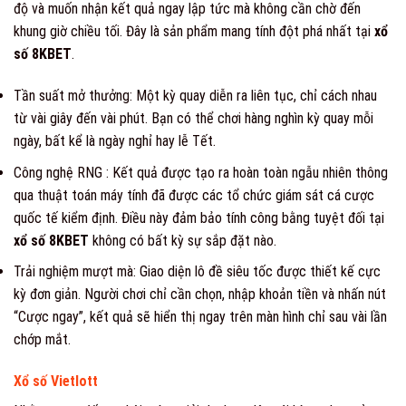
độ và muốn nhận kết quả ngay lập tức mà không cần chờ đến
khung giờ chiều tối. Đây là sản phẩm mang tính đột phá nhất tại
xổ
số 8KBET
.
Tần suất mở thưởng: Một kỳ quay diễn ra liên tục, chỉ cách nhau
từ vài giây đến vài phút. Bạn có thể chơi hàng nghìn kỳ quay mỗi
ngày, bất kể là ngày nghỉ hay lễ Tết.
Công nghệ RNG : Kết quả được tạo ra hoàn toàn ngẫu nhiên thông
qua thuật toán máy tính đã được các tổ chức giám sát cá cược
quốc tế kiểm định. Điều này đảm bảo tính công bằng tuyệt đối tại
xổ số 8KBET
không có bất kỳ sự sắp đặt nào.
Trải nghiệm mượt mà: Giao diện lô đề siêu tốc được thiết kế cực
kỳ đơn giản. Người chơi chỉ cần chọn, nhập khoản tiền và nhấn nút
“Cược ngay”, kết quả sẽ hiển thị ngay trên màn hình chỉ sau vài lần
chớp mắt.
Xổ số Vietlott