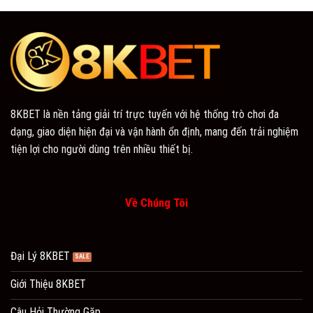
X3333
Chuẩn
Tiền
Quốc
Thưởng
Tế
Với
200+
Trò
Chơi
Độc
Quyền
8KBET là nền tảng giải trí trực tuyến với hệ thống trò chơi đa
dạng, giao diện hiện đại và vận hành ổn định, mang đến trải nghiệm
tiện lợi cho người dùng trên nhiều thiết bị.
Về Chúng Tôi
Đại Lý 8KBET
Giới Thiệu 8KBET
Câu Hỏi Thường Gặp