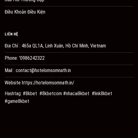
Điều Khoản Điều Kiện
LIÊN HỆ
Địa Chỉ : 465a QL1A, Linh Xuân, Hồ Chí Minh, Vietnam
Phone: '0986242322
Mail :
contact@hotelomsomnath.in
Website https://hotelomsomnath.in/
Hashtag: #8kbet #8kbetcom #nhacai8kbet #link8kbet
#game8kbet