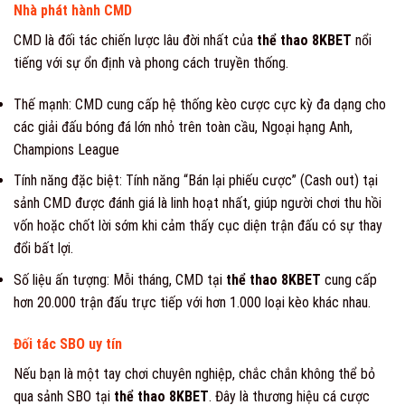
Nhà phát hành CMD
CMD là đối tác chiến lược lâu đời nhất của
thể thao 8KBET
nổi
tiếng với sự ổn định và phong cách truyền thống.
Thế mạnh: CMD cung cấp hệ thống kèo cược cực kỳ đa dạng cho
các giải đấu bóng đá lớn nhỏ trên toàn cầu, Ngoại hạng Anh,
Champions League
Tính năng đặc biệt: Tính năng “Bán lại phiếu cược” (Cash out) tại
sảnh CMD được đánh giá là linh hoạt nhất, giúp người chơi thu hồi
vốn hoặc chốt lời sớm khi cảm thấy cục diện trận đấu có sự thay
đổi bất lợi.
Số liệu ấn tượng: Mỗi tháng, CMD tại
thể thao 8KBET
cung cấp
hơn 20.000 trận đấu trực tiếp với hơn 1.000 loại kèo khác nhau.
Đối tác SBO uy tín
Nếu bạn là một tay chơi chuyên nghiệp, chắc chắn không thể bỏ
qua sảnh SBO tại
thể thao 8KBET
. Đây là thương hiệu cá cược