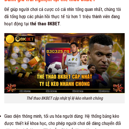
Để giúp người chơi cá cược có cái nhìn tổng quan nhất, chúng tôi
đã tổng hợp các phản hồi thực tế từ hơn 1 triệu thành viên đang
hoạt động tại
thể thao 8KBET
.
Thể thao 8KBET cập nhật tỷ lệ kèo nhanh chóng
Giao diện thông minh, tối ưu hóa người dùng: Hệ thống bảng kèo
được thiết kế khoa học, cho phép người chơi dễ dàng chuyển đổi