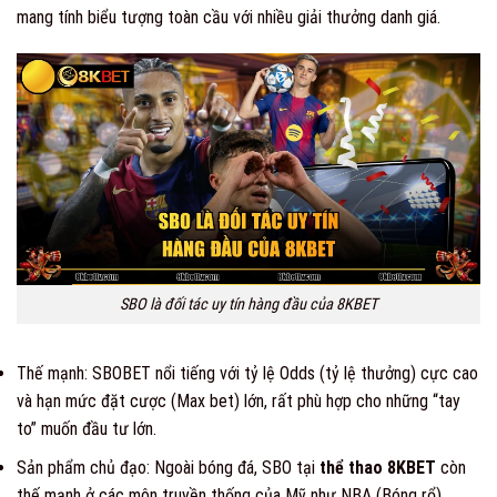
mang tính biểu tượng toàn cầu với nhiều giải thưởng danh giá.
SBO là đối tác uy tín hàng đầu của 8KBET
Thế mạnh: SBOBET nổi tiếng với tỷ lệ Odds (tỷ lệ thưởng) cực cao
và hạn mức đặt cược (Max bet) lớn, rất phù hợp cho những “tay
to” muốn đầu tư lớn.
Sản phẩm chủ đạo: Ngoài bóng đá, SBO tại
thể thao 8KBET
còn
thế mạnh ở các môn truyền thống của Mỹ như NBA (Bóng rổ),