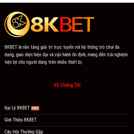
Chuẩn
Tiền
Quốc
Thưởng
Tế
Với
200+
Trò
Chơi
Độc
Quyền
8KBET là nền tảng giải trí trực tuyến với hệ thống trò chơi đa
dạng, giao diện hiện đại và vận hành ổn định, mang đến trải nghiệm
tiện lợi cho người dùng trên nhiều thiết bị.
Về Chúng Tôi
Đại Lý 8KBET
Giới Thiệu 8KBET
Câu Hỏi Thường Gặp