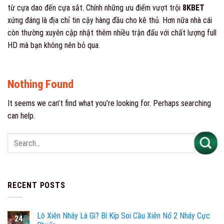
từ cựa dao đến cựa sắt. Chính những ưu điểm vượt trội
8KBET
xứng đáng là địa chỉ tin cậy hàng đầu cho kê thủ. Hơn nữa nhà cái
còn thường xuyên cập nhật thêm nhiều trận đấu với chất lượng full
HD mà bạn không nên bỏ qua.
Nothing Found
It seems we can’t find what you’re looking for. Perhaps searching
can help.
RECENT POSTS
Lô Xiên Nháy Là Gì? Bí Kíp Soi Cầu Xiên Nổ 2 Nháy Cực
24