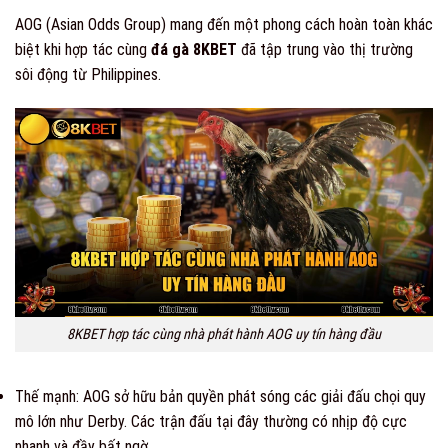
AOG (Asian Odds Group) mang đến một phong cách hoàn toàn khác
biệt khi hợp tác cùng
đá gà 8KBET
đã tập trung vào thị trường
sôi động từ Philippines.
8KBET hợp tác cùng nhà phát hành AOG uy tín hàng đầu
Thế mạnh: AOG sở hữu bản quyền phát sóng các giải đấu chọi quy
mô lớn như Derby. Các trận đấu tại đây thường có nhịp độ cực
nhanh và đầy bất ngờ.