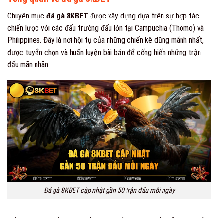
Chuyên mục
đá gà 8KBET
được xây dựng dựa trên sự hợp tác
chiến lược với các đấu trường đấu lớn tại Campuchia (Thomo) và
Philippines. Đây là nơi hội tụ của những chiến kê dũng mãnh nhất,
được tuyển chọn và huấn luyện bài bản để cống hiến những trận
đấu mãn nhãn.
Đá gà 8KBET cập nhật gần 50 trận đấu mỗi ngày