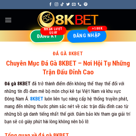
Skip
to
content
ĐĂNG NHẬP
ĐĂNG KÝ
ĐÁ GÀ 8KBET
Chuyên Mục Đá Gà 8KBET – Nơi Hội Tụ Những
Trận Đấu Đỉnh Cao
Đá gà 8KBET
đã trở thành điểm đến không thể thay thế đối với
những tín đồ đam mê bộ môn chọi kê tại Việt Nam và khu vực
Đông Nam Á.
8KBET
luôn liên tục nâng cấp hệ thống truyền phát,
mang đến những thước phim sắc nét về các trận đấu đỉnh cao từ
những bồ gà danh tiếng nhất thế giới. Đảm bảo khi tham gia giải trí
bạn sẽ có giây phút hài lòng không nên bỏ lỡ.
Tổng quan về đá gà 8KBET