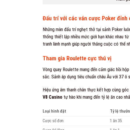
Đấu trí với các ván cược Poker đỉnh
Những màn đấu trí nghẹt thở tại sảnh Poker luôn
thống thiết lập nhiều mức giới hạn khác nhau t
tranh lành mạnh giúp người thắng cuộc có thể 
Tham gia Roulette cực thú vị
Vòng quay Roulette mang đến cảm giác hồi hộp 
sắc. Sảnh áp dụng tiêu chuẩn châu Âu với 37 ô 
Hiệu ứng âm thanh chân thực kết hợp cùng góc q
V8 Casino
tự hào khi mang đến tỷ lệ ăn cao nhấ
Loại hình đặt
Tỷ lệ thưở
Cược số đơn
1 ăn 35