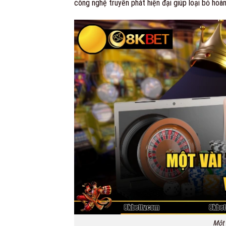
công nghệ truyền phát hiện đại giúp loại bỏ hoàn
Một 