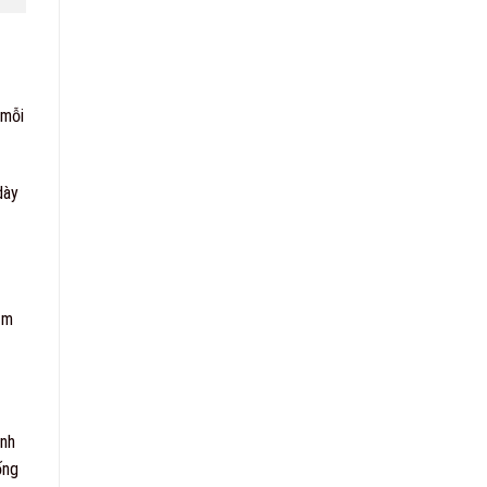
 mỗi
dày
ảm
anh
ống