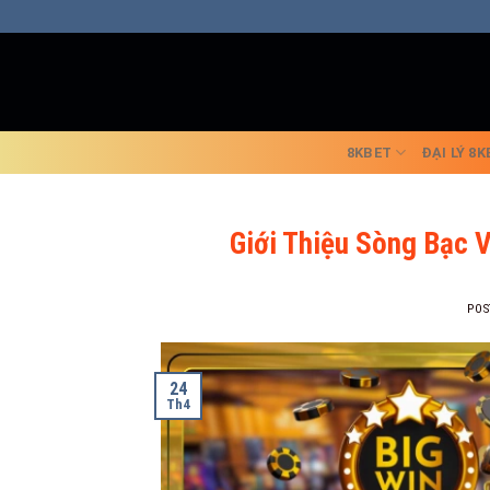
Skip
to
content
8KBET
ĐẠI LÝ 8
Giới Thiệu Sòng Bạc 
POS
24
Th4