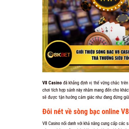
V8 Casino
đã khẳng định vị thế vững chắc trên 
chơi tích hợp sảnh này nhằm mang đến cho khách
sẽ được tận hưởng cảm giác như đang đứng giữa c
Đôi nét về sòng bạc online V
V8 Casino nổi danh với khả năng cung cấp các s